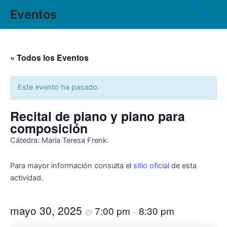
Ir
Main
Eventos
al
Men
contenido
« Todos los Eventos
Este evento ha pasado.
Recital de piano y piano para
composición
Cátedra: María Teresa Frenk.
Para mayor información consulta el
sitio oficial
de esta
actividad.
mayo 30, 2025
7:00 pm
8:30 pm
@
–