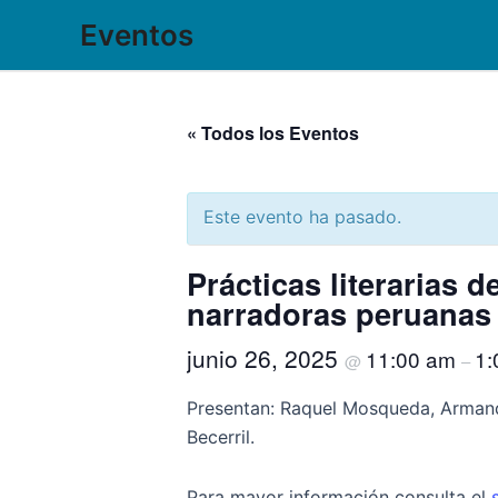
Ir
Eventos
al
contenido
« Todos los Eventos
Este evento ha pasado.
Prácticas literarias d
narradoras peruanas
junio 26, 2025
11:00 am
1:
@
–
Presentan: Raquel Mosqueda, Arman
Becerril.
Para mayor información consulta el