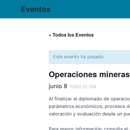
Ir
Eventos
al
contenido
« Todos los Eventos
Este evento ha pasado.
Operaciones mineras
junio 8
TODO EL DÍA
Al finalizar el diplomado de operacio
parámetros económicos, procesos de 
valoración y evaluación desde un pu
Para mayor información, consulta el