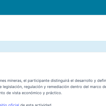
nes mineras, el participante distinguirá el desarrollo y def
legislación, regulación y remediación dentro del marco de
nto de vista económico y práctico.
sit
i
o oficial
de esta actividad.