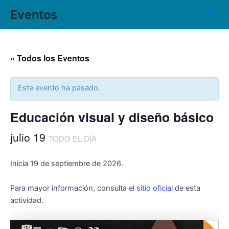
Ir
Main
Eventos
al
Men
contenido
« Todos los Eventos
Este evento ha pasado.
Educación visual y diseño básico
julio 19
TODO EL DÍA
Inicia 19 de septiembre de 2026.
Para mayor información, consulta el
sitio oficial
de esta
actividad.