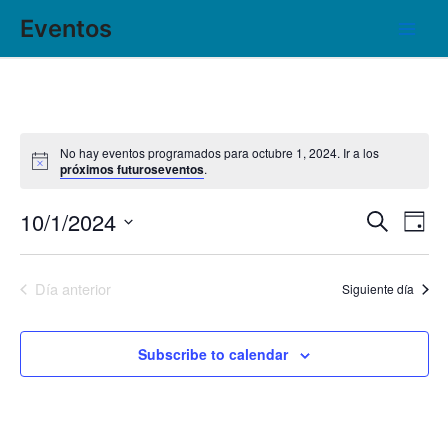
Ir
Main
Eventos
al
Men
contenido
No hay eventos programados para octubre 1, 2024. Ir a los
próximos futuroseventos
.
10/1/2024
Búsqu
Nav
Buscar
Day
de
Seleccionar
y
fecha.
vis
navega
Día anterior
Siguiente día
de
de
Eve
vistas
Subscribe to calendar
de
Evento